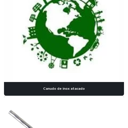
Fornecedor de tubo de chopeira
Fornecedores de tubos trefilados
Indústria de tubos trefilados
Micro tubo capilar aço inox
Micro tubos de aço inox
Micro tubos de cobre
Micro tubos de latão
Microtubo de aço inox 304
Canudo de inox atacado
Microtubo de aço inox 316
Microtubo de inox
Microtubos aço inox
Microtubos de aço inoxidável