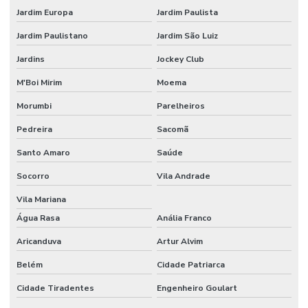
Jardim Europa
Jardim Paulista
Usinagem em torno automático
Jardim Paulistano
Jardim São Luiz
Jardins
Jockey Club
M'Boi Mirim
Moema
Morumbi
Parelheiros
Pedreira
Sacomã
Santo Amaro
Saúde
Socorro
Vila Andrade
Vila Mariana
Água Rasa
Anália Franco
Aricanduva
Artur Alvim
Belém
Cidade Patriarca
Cidade Tiradentes
Engenheiro Goulart