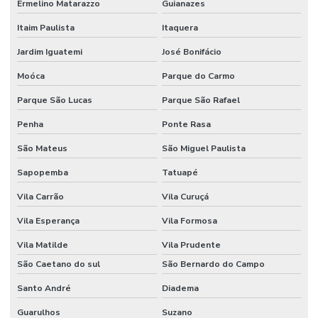
Ermelino Matarazzo
Guianazes
Itaim Paulista
Itaquera
Jardim Iguatemi
José Bonifácio
Moóca
Parque do Carmo
Parque São Lucas
Parque São Rafael
Penha
Ponte Rasa
São Mateus
São Miguel Paulista
Sapopemba
Tatuapé
Vila Carrão
Vila Curuçá
Vila Esperança
Vila Formosa
Vila Matilde
Vila Prudente
São Caetano do sul
São Bernardo do Campo
Santo André
Diadema
Guarulhos
Suzano