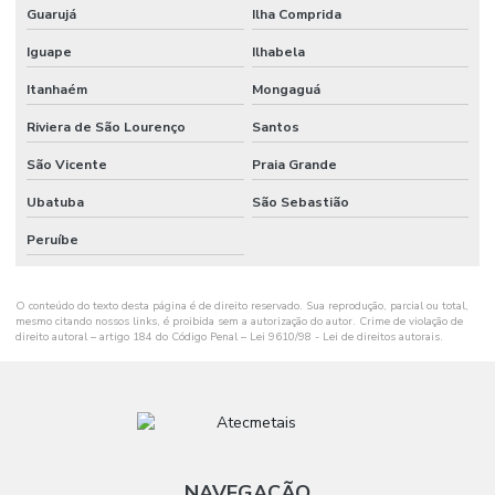
Guarujá
Ilha Comprida
Iguape
Ilhabela
Itanhaém
Mongaguá
Riviera de São Lourenço
Santos
São Vicente
Praia Grande
Ubatuba
São Sebastião
Peruíbe
O conteúdo do texto desta página é de direito reservado. Sua reprodução, parcial ou total,
mesmo citando nossos links, é proibida sem a autorização do autor. Crime de violação de
direito autoral – artigo 184 do Código Penal –
Lei 9610/98 - Lei de direitos autorais
.
NAVEGAÇÃO