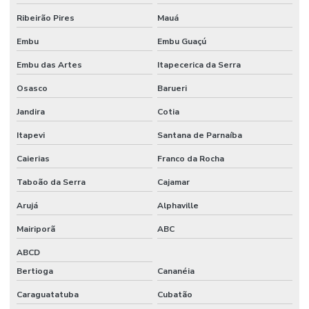
Ribeirão Pires
Mauá
Embu
Embu Guaçú
Embu das Artes
Itapecerica da Serra
Osasco
Barueri
Jandira
Cotia
Itapevi
Santana de Parnaíba
Caierias
Franco da Rocha
Taboão da Serra
Cajamar
Arujá
Alphaville
Mairiporã
ABC
ABCD
Bertioga
Cananéia
Caraguatatuba
Cubatão