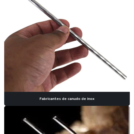
Microtubos de inox em Belo Horizonte
Microtubos de inox em curitiba
Microtubos de inox em Porto Alegre
Microtubos de inox em Ribeirão Preto
Microtubos de inox em São Carlos
Microtubos de inox em São Paulo
Perfis de cobre
Perfis de latão
Perfis trefilados de alumínio
Fabricantes de canudo de inox
Perfis trefilados de cobre
Perfis trefilados de latão
Serpentina para chopeira