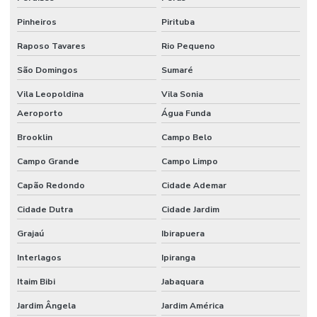
Tubos de latão
Pinheiros
Pirituba
Tubos de latão retangular para móveis
Raposo Tavares
Rio Pequeno
Tubos de latão em SP
São Domingos
Sumaré
Vila Leopoldina
Vila Sonia
Tubos quadrados de cobre
Aeroporto
Água Funda
Tubos quadrados de latão
Brooklin
Campo Belo
Tubos para termopares
Campo Grande
Campo Limpo
Tubos para Trocadores de Calor
Capão Redondo
Cidade Ademar
Usinagem de metais não ferrosos
Cidade Dutra
Cidade Jardim
Usinagem de peças em alumínio
Grajaú
Ibirapuera
Usinagem de peças em inox
Interlagos
Ipiranga
Usinagem de peças em latão
Itaim Bibi
Jabaquara
Usinagem de precisão
Jardim Ângela
Jardim América