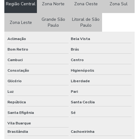
Região Central
Zona Norte
Zona Oeste
Zona Sul
Tubo inox lamina shaver
Grande São
Litoral de São
Tubo inox odontologico
Zona Leste
Paulo
Paulo
Tubo inox peças
Aclimação
Bela Vista
Tubo de inox em Piracicaba
Bom Retiro
Brás
Tubo inox recozido
Cambuci
Centro
Tubo de inox para resistência elétrica
Consolação
Higienópolis
Tubo de inox em rolo
Glicério
Liberdade
Tubo inox para serpentina
Luz
Pari
Tubo inox tererê
República
Santa Cecília
Santa Efigênia
Sé
Tubo inox trefilação
Vila Buarque
Tubo inox para trocador de calor
Brasilândia
Cachoeirinha
Tubo latão bijuteria