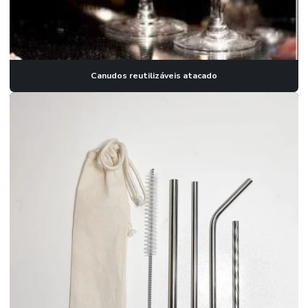
Trefilação de vergalhões de latão
Trefilado de inox
Tubo de aluminio quadrado
Canudos reutilizáveis atacado
Tubo de aluminio redondo
Tubo de alumínio redondo valor
Tubo de aluminio retangular
Tubo capilar de cobre
Tubo capilar de inox
Tubo capilar de inox 304
Tubo capilar de inox 316
Tubo para chopeira
Tubo de cobre em rolo
Tubo inox a 269