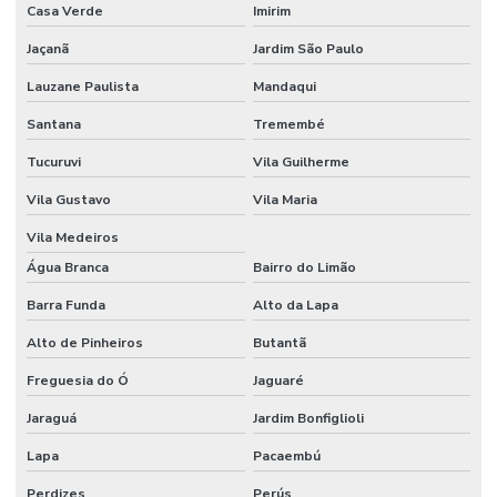
Casa Verde
Imirim
Tubo redondo de aço inox
Jaçanã
Jardim São Paulo
Tubo redondo trefilado
Lauzane Paulista
Mandaqui
Tubo retangular de cobre
Santana
Tremembé
Tubo retangular de latão
Tucuruvi
Vila Guilherme
Tubo em rolo inox
Vila Gustavo
Vila Maria
Tubo para serpentina
Vila Medeiros
Água Branca
Bairro do Limão
Tubo trefilado de aço inox
Barra Funda
Alto da Lapa
Tubos de alumínio
Alto de Pinheiros
Butantã
Tubos capilares
Freguesia do Ó
Jaguaré
Tubos de cobre
Jaraguá
Jardim Bonfiglioli
Tubos de cobre em sp
Lapa
Pacaembú
Tubos inox para chopeira ribeirão preto
Perdizes
Perús