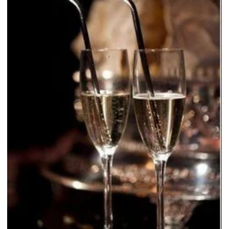
Serpentina para chopeira inox
Trefilação de cobre
Trefilação de metais
Trefilação de metais não ferrosos
Trefilação de tubos
Trefilação de tubos de aço inoxidável
Trefilação de tubos de alumínio
Trefilação de tubos de cobre
Trefilação de tubos de latão
Trefilação de vergalhões de aço inoxidável
Trefilação de vergalhões de alumínio
Trefilação de vergalhões de cobre